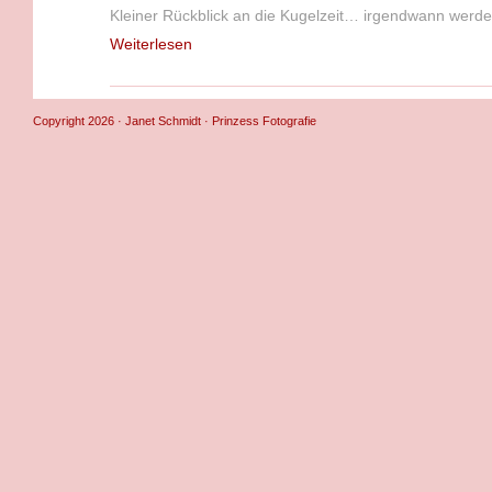
Kleiner Rückblick an die Kugelzeit… irgendwann werden 
Weiterlesen
Copyright 2026 · Janet Schmidt · Prinzess Fotografie